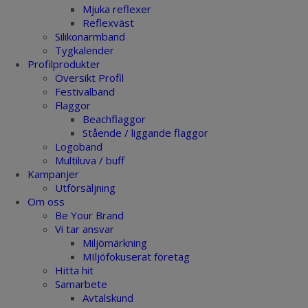
Mjuka reflexer
Reflexväst
Silikonarmband
Tygkalender
Profilprodukter
Översikt Profil
Festivalband
Flaggor
Beachflaggor
Stående / liggande flaggor
Logoband
Multiluva / buff
Kampanjer
Utförsäljning
Om oss
Be Your Brand
Vi tar ansvar
Miljömärkning
MIljöfokuserat företag
Hitta hit
Samarbete
Avtalskund