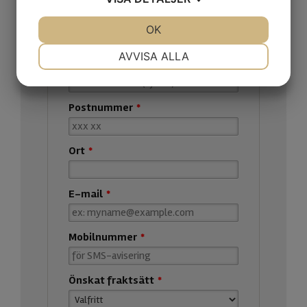
JA
NEJ
OK
JA
NEJ
NÖDVÄNDIG
INSTÄLLNINGAR
AVVISA ALLA
JA
NEJ
JA
NEJ
MARKNADSFÖRING
STATISTIK