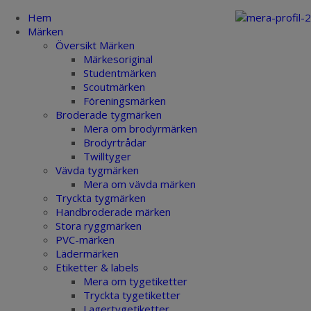
Hem
Märken
Översikt Märken
Märkesoriginal
Studentmärken
Scoutmärken
Föreningsmärken
Broderade tygmärken
Mera om brodyrmärken
Brodyrtrådar
Twilltyger
Vävda tygmärken
Mera om vävda märken
Tryckta tygmärken
Handbroderade märken
Stora ryggmärken
PVC-märken
Lädermärken
Etiketter & labels
Mera om tygetiketter
Tryckta tygetiketter
Lagertygetiketter