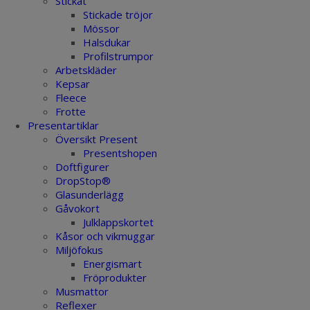
Stickat
Stickade tröjor
Mössor
Halsdukar
Profilstrumpor
Arbetskläder
Kepsar
Fleece
Frotte
Presentartiklar
Översikt Present
Presentshopen
Doftfigurer
DropStop®
Glasunderlägg
Gåvokort
Julklappskortet
Kåsor och vikmuggar
Miljöfokus
Energismart
Fröprodukter
Musmattor
Reflexer