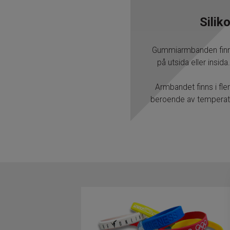
Silik
Gummiarmbanden finns i
på utsida eller insi
Armbandet finns i fle
beroende av temperatur.