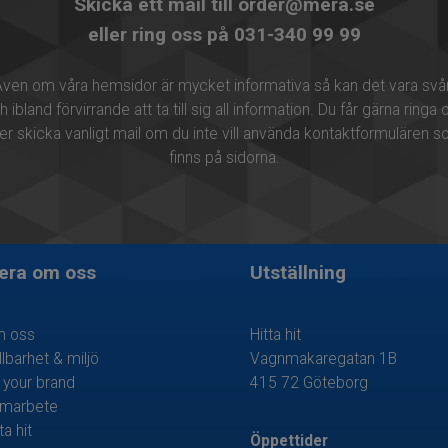
Skicka ett mail till order@mera.se
eller ring oss på 031-340 99 99
ven om våra hemsidor är mycket informativa så kan det vara svå
h ibland förvirrande att ta till sig all information. Du får gärna ringa 
ler skicka vanligt mail om du inte vill använda kontaktformulären 
finns på sidorna.
era om oss
Utställning
 oss
Hitta hit
llbarhet & miljö
Vagnmakaregatan 1B
 your brand
​415 72 Göteborg
marbete
ta hit
Öppettider​​​​​​​