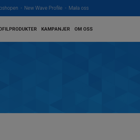
bshopen
-
New Wave Profile
-
Maila oss
OFILPRODUKTER
KAMPANJER
OM OSS