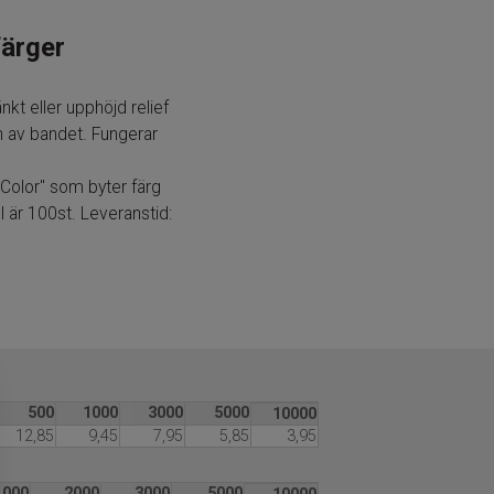
färger
kt eller upphöjd relief
n av bandet. Fungerar
-Color" som byter färg
l är 100st. Leveranstid:
500
1000
3000
5000
10000
12,85
9,45
7,95
5,85
3,95
1000
2000
3000
5000