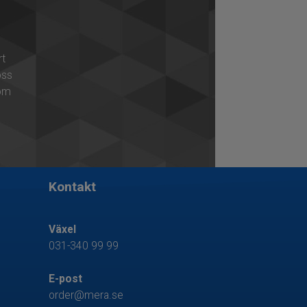
rt
oss
som
Kontakt
Växel
031-340 99 99
E-post
order@mera.se