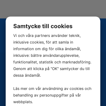
Samtycke till cookies
Mera Profil & Reklam
Vi och våra partners använder teknik,
inklusive cookies, för att samla in
Mera Profil & Reklam AB
är ett företag som
information om dig för olika ändamål,
arbetar med profilprodukter och
inklusive: bättre användarupplevelse,
reklamartiklar. Vi har lång erfarenhet av
funktionalitet, statistik och marknadsföring.
branschen och är en totalleverantör av
Genom att klicka på "OK" samtycker du till
reklam- och kampanjartiklar,
dessa ändamål.
företagsprofilering samt gåvor.
Läs mer om vår användning av cookies och
behandling av personuppgifter på vår
Social medier
webbplats.