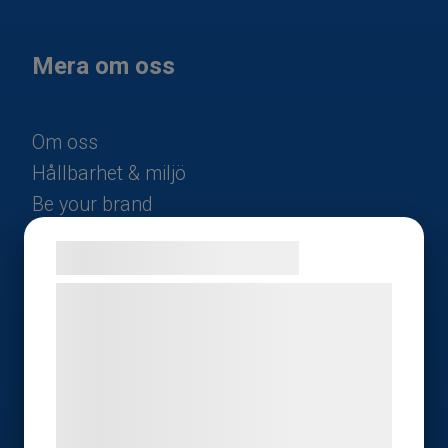
Mera om oss
Om oss
Hållbarhet & miljö
Be your brand
Samarbete
Samtykke til cookies
Hitta hit
Villkor allmänt
Vi og vores samarbejdspartnere bruger
teknologier, herunder cookies, til at
Villkor b
etalning
indsamle oplysninger om dig til forskellige
Kampanjer julklappar
formål, herunder: Tilpasning af annoncering,
bedre brugeroplevelse, funktionalitet,
statistik og marketing. Disse oplysninger