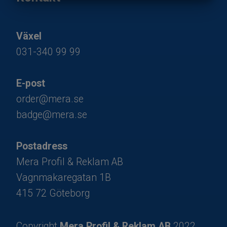
MARKETING
STATISTIK
Växel
031-340 99 99
E-post
order@mera.se
badge@mera.se
Postadress
Mera Profil & Reklam AB
Vagnmakaregatan 1B
415 72 Göteborg
Copyright
Mera Profil & Reklam AB
2022