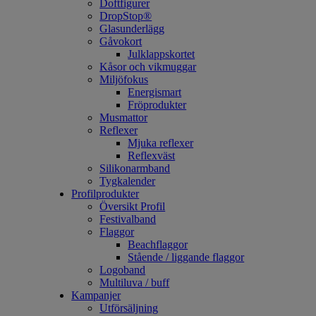
Doftfigurer
DropStop®
Glasunderlägg
Gåvokort
Julklappskortet
Kåsor och vikmuggar
Miljöfokus
Energismart
Fröprodukter
Musmattor
Reflexer
Mjuka reflexer
Reflexväst
Silikonarmband
Tygkalender
Profilprodukter
Översikt Profil
Festivalband
Flaggor
Beachflaggor
Stående / liggande flaggor
Logoband
Multiluva / buff
Kampanjer
Utförsäljning