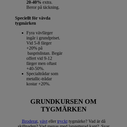
20-40%
extra.
Beror på täckning.
Speciellt för vävda
tygmärken
Fyra vävfärger
ingår i grundpriset.
Vid 5-8 färger
+20% på
basprislistan. Begär
offert vid 9-12
färger men oftast
+40-50%.
Specialtrådar som
metallic-trådar
kostar +20%.
GRUNDKURSEN OM
TYGMÄRKEN
Broderat
,
vävt
eller
tryckt
tygmärke? Vad är då
skillnaden? Vad menas med langetterad kant? Svar