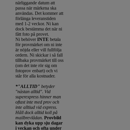
närliggande datum att
passa när märkena ska
användas. Det kommer att
förlänga leveranstiden
med 1-2 veckor. Ni kan
dock bestämma det när ni
fått foto på provet.
Ni behöver
INTE
betala
för provmärket om ni inte
är nöjda eller vill fullfölja
ordern. Ni skickar i så fall
tillbaka provmärket till oss
(om det inte rör sig om
fotoprov enbart) och vi
står för alla kostnader.
*"ALLTID"
betyder
"nästan alltid". Vid
superexpress hinner man
oftast inte med prov och
inte alltiud vid express.
Håll dock alltid koll på
mailbrevlådan.
Provbild
kan dyka upp sju dagar
i veckan och ofta under