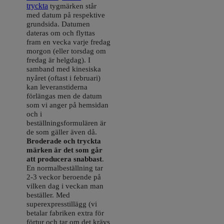
tryckta
tygmärken står
med datum på respektive
grundsida. Datumen
dateras om och flyttas
fram en vecka varje fredag
morgon (eller torsdag om
fredag är helgdag). I
samband med kinesiska
nyåret (oftast i februari)
kan leveranstiderna
förlängas men de datum
som vi anger på hemsidan
och i
beställningsformulären är
de som gäller även då.
Broderade och tryckta
märken är det som går
att producera snabbast
.
En normalbeställning tar
2-3 veckor beroende på
vilken dag i veckan man
beställer. Med
superexpresstillägg (vi
betalar fabriken extra för
förtur och tar om det krävs