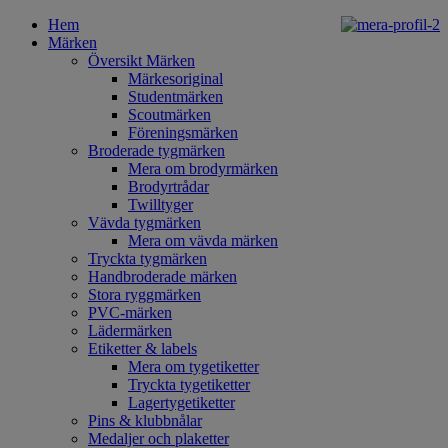
Hem
Märken
Översikt Märken
Märkesoriginal
Studentmärken
Scoutmärken
Föreningsmärken
Broderade tygmärken
Mera om brodyrmärken
Brodyrtrådar
Twilltyger
Vävda tygmärken
Mera om vävda märken
Tryckta tygmärken
Handbroderade märken
Stora ryggmärken
PVC-märken
Lädermärken
Etiketter & labels
Mera om tygetiketter
Tryckta tygetiketter
Lagertygetiketter
Pins & klubbnålar
Medaljer och plaketter