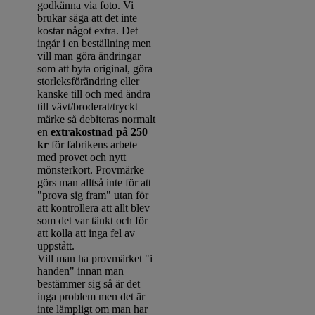
godkänna via foto. Vi
brukar säga att det inte
kostar något extra. Det
ingår i en beställning men
vill man göra ändringar
som att byta original, göra
storleksförändring eller
kanske till och med ändra
till vävt/broderat/tryckt
märke så debiteras normalt
en
extrakostnad på 250
kr
för fabrikens arbete
med provet och nytt
mönsterkort. Provmärke
görs man alltså inte för att
"prova sig fram" utan för
att kontrollera att allt blev
som det var tänkt och för
att kolla att inga fel av
uppstått.
Vill man ha provmärket "i
handen" innan man
bestämmer sig så är det
inga problem men det är
inte lämpligt om man har