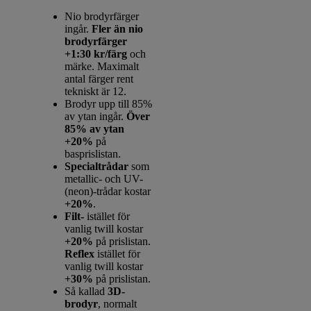
Nio brodyrfärger
ingår.
Fler än nio
brodyrfärger
+1:30 kr/färg
och
märke. Maximalt
antal färger rent
tekniskt är 12.
Brodyr upp till 85%
av ytan ingår.
Över
85% av ytan
+20%
på
basprislistan.
Specialtrådar
som
metallic- och UV-
(neon)-trådar kostar
+20%
.
Filt-
istället för
vanlig twill kostar
+20%
på prislistan.
Reflex
istället för
vanlig twill kostar
+30%
på prislistan.
Så kallad
3D-
brodyr
, normalt