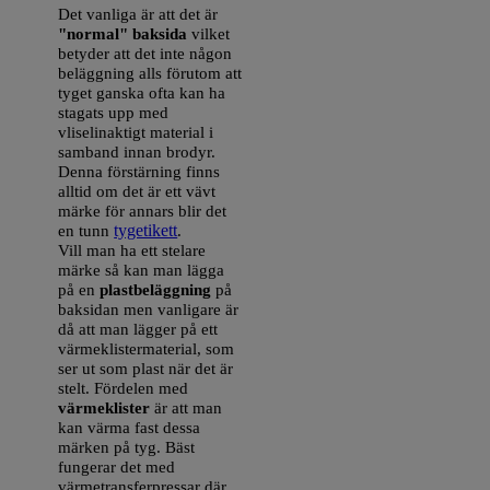
Det vanliga är att det är
"normal" baksida
vilket
betyder att det inte någon
beläggning alls förutom att
tyget ganska ofta kan ha
stagats upp med
vliselinaktigt material i
samband innan brodyr.
Denna förstärning finns
alltid om det är ett vävt
märke för annars blir det
en tunn
tygetikett
.
Vill man ha ett stelare
märke så kan man lägga
på en
plastbeläggning
på
baksidan men vanligare är
då att man lägger på ett
värmeklistermaterial, som
ser ut som plast när det är
stelt. Fördelen med
värmeklister
är att man
kan värma fast dessa
märken på tyg. Bäst
fungerar det med
värmetransferpressar där