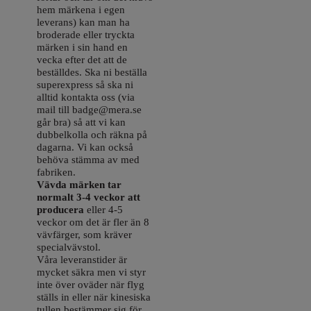
hem märkena i egen
leverans) kan man ha
broderade eller tryckta
märken i sin hand en
vecka efter det att de
beställdes. Ska ni beställa
superexpress så ska ni
alltid kontakta oss (via
mail till badge@mera.se
går bra) så att vi kan
dubbelkolla och räkna på
dagarna. Vi kan också
behöva stämma av med
fabriken.
Vävda märken tar
normalt 3-4 veckor att
producera
eller 4-5
veckor om det är fler än 8
vävfärger, som kräver
specialvävstol.
Våra leveranstider är
mycket säkra men vi styr
inte över oväder när flyg
ställs in eller när kinesiska
tullen bestämmer sig för