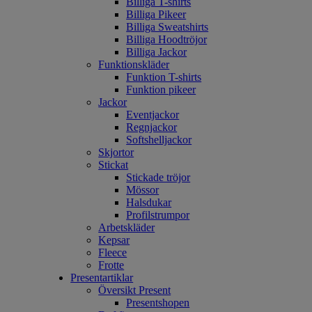
Billiga T-shirts
Billiga Pikeer
Billiga Sweatshirts
Billiga Hoodtröjor
Billiga Jackor
Funktionskläder
Funktion T-shirts
Funktion pikeer
Jackor
Eventjackor
Regnjackor
Softshelljackor
Skjortor
Stickat
Stickade tröjor
Mössor
Halsdukar
Profilstrumpor
Arbetskläder
Kepsar
Fleece
Frotte
Presentartiklar
Översikt Present
Presentshopen