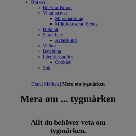
Om oss
Be Your Brand
Vi tar ansvar
Miljömärkning
MIljöfokuserat företag
Hitta hit
Samarbete
Avtalskund
Villkor
Betalning
Integritetspolicy
Cookies
Sök
Hem
|
Märken
|
Mera om tygmärken
Mera om ... tygmärken
Allt du behöver veta om
tygmärken.