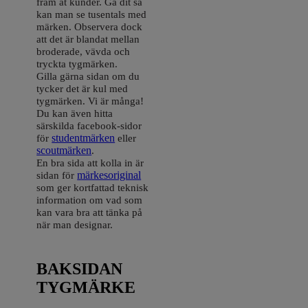
fram åt kunder. Gå dit så
kan man se tusentals med
märken. Observera dock
att det är blandat mellan
broderade, vävda och
tryckta tygmärken.
Gilla gärna sidan om du
tycker det är kul med
tygmärken. Vi är många!
Du kan även hitta
särskilda facebook-sidor
för
studentmärken
eller
scoutmärken
.
En bra sida att kolla in är
sidan för
märkesoriginal
som ger kortfattad teknisk
information om vad som
kan vara bra att tänka på
när man designar.
BAKSIDAN
TYGMÄRKE