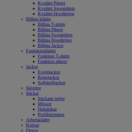
Kvalitet Pikeer
Kvalitet Sweatshirts
Kvalitet Hoodtröjor
Billiga kläder
Billiga T-shirts
Billiga Pikeer
Billiga Sweatshirts
Billiga Hoodtröjor
Billiga Jackor
Funktionskläder
Funktion T-shirts
Funktion pikeer
Jackor
Eventjackor
Regnjackor
Softshelljackor
Skjortor
Stickat
Stickade tröjor
Mössor
Halsdukar
Profilstrumpor
Arbetskläder
Kepsar
Fleece