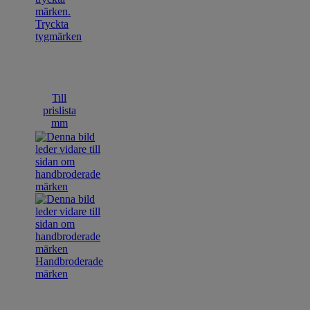
Tryckta
tygmärken
Till
prislista
mm
Handbroderade
märken