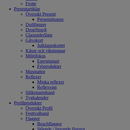
Frotte
Presentartiklar
Översikt Present
Presentshopen
Doftfigurer
DropStop®
Glasunderlägg
Gåvokort
Julklappskortet
Kåsor och vikmuggar
Miljöfokus
Energismart
Fröprodukter
Musmattor
Reflexer
Mjuka reflexer
Reflexväst
Silikonarmband
Tygkalender
Profilprodukter
Översikt Profil
Festivalband
Flaggor
Beachflaggor
Stående / liggande flaggor