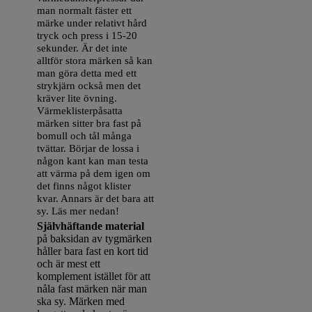
man normalt fäster ett
märke under relativt hård
tryck och press i 15-20
sekunder. Är det inte
alltför stora märken så kan
man göra detta med ett
strykjärn också men det
kräver lite övning.
Värmeklisterpåsatta
märken sitter bra fast på
bomull och tål många
tvättar. Börjar de lossa i
någon kant kan man testa
att värma på dem igen om
det finns något klister
kvar. Annars är det bara att
sy. Läs mer nedan!
Självhäftande material
på baksidan av tygmärken
håller bara fast en kort tid
och är mest ett
komplement istället för att
nåla fast märken när man
ska sy. Märken med