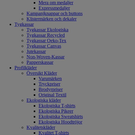
Mera om medaljer
Expressmedaljer
Kampanjknappar och buttons
Klistermärken och dekaler
Tygkassar
Tygkassar Ekologiska
Tygkassar Recycled
Tygkassar Oeko-Tex
Tygkassar Canvas
Jutekassar
Non-Woven-Kassar
Papperskassar
Profilkläder
Översikt Kläder
Varumärken
Tryckpriser
Brodyrpriser
Original Textil
Ekologiska kläder
Ekologiska T-shirts
Ekologiska Pikeer
Ekologiska Sweatshirts
Ekologiska Hoodtröjor
Kvalitetskläder
Kvalitet T-shirts