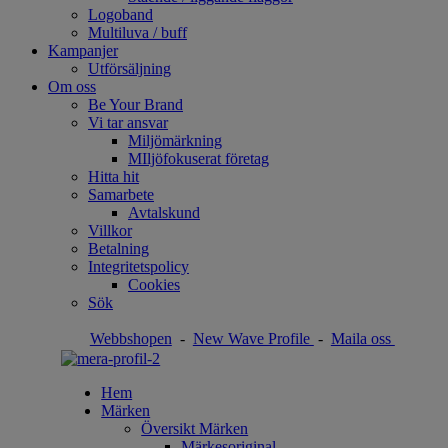
Logoband
Multiluva / buff
Kampanjer
Utförsäljning
Om oss
Be Your Brand
Vi tar ansvar
Miljömärkning
MIljöfokuserat företag
Hitta hit
Samarbete
Avtalskund
Villkor
Betalning
Integritetspolicy
Cookies
Sök
Webbshopen
-
New Wave Profile
-
Maila oss
Hem
Märken
Översikt Märken
Märkesoriginal