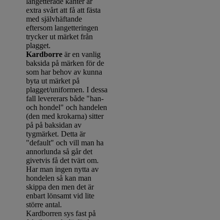
langetterade kanter är
extra svårt att få att fästa
med självhäftande
eftersom langetteringen
trycker ut märket från
plagget.
Kardborre
är en vanlig
baksida på märken för de
som har behov av kunna
byta ut märket på
plagget/uniformen. I dessa
fall levererars både "han-
och hondel" och handelen
(den med krokarna) sitter
på på baksidan av
tygmärket. Detta är
"default" och vill man ha
annorlunda så går det
givetvis få det tvärt om.
Har man ingen nytta av
hondelen så kan man
skippa den men det är
enbart lönsamt vid lite
större antal.
Kardborren sys fast på