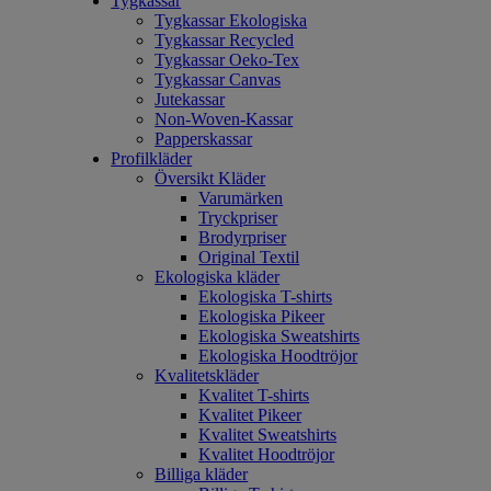
Tygkassar
Tygkassar Ekologiska
Tygkassar Recycled
Tygkassar Oeko-Tex
Tygkassar Canvas
Jutekassar
Non-Woven-Kassar
Papperskassar
Profilkläder
Översikt Kläder
Varumärken
Tryckpriser
Brodyrpriser
Original Textil
Ekologiska kläder
Ekologiska T-shirts
Ekologiska Pikeer
Ekologiska Sweatshirts
Ekologiska Hoodtröjor
Kvalitetskläder
Kvalitet T-shirts
Kvalitet Pikeer
Kvalitet Sweatshirts
Kvalitet Hoodtröjor
Billiga kläder