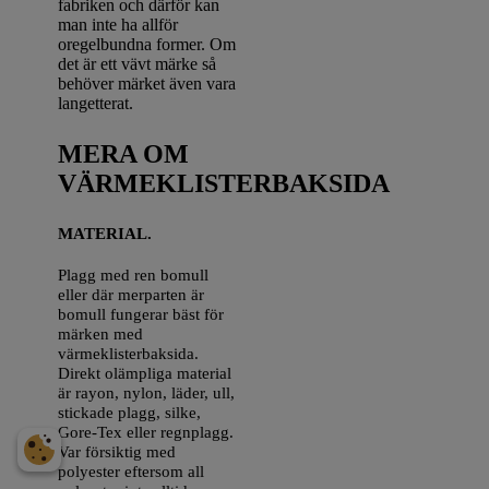
fabriken och därför kan
man inte ha allför
oregelbundna former. Om
det är ett vävt märke så
behöver märket även vara
langetterat.
MERA OM
VÄRMEKLISTERBAKSIDA
MATERIAL.
Plagg med ren bomull
eller där merparten är
bomull fungerar bäst för
märken med
värmeklisterbaksida.
Direkt olämpliga material
är rayon, nylon, läder, ull,
stickade plagg, silke,
Gore-Tex eller regnplagg.
Var försiktig med
polyester eftersom all